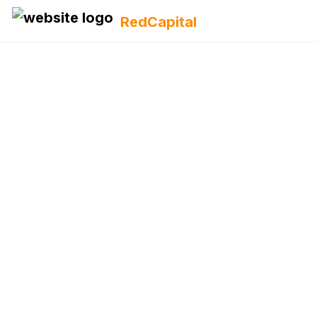
RedCapital
Po
A través de est
También lo p