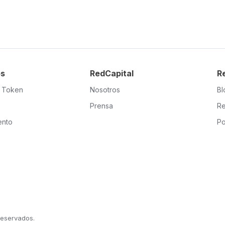
os
RedCapital
R
l Token
Nosotros
Bl
Prensa
Re
ento
Po
reservados.